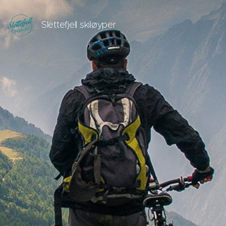
Slettefjell skiløyper