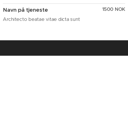
1500 NOK
Navn på tjeneste
Architecto beatae vitae dicta sunt
ANDRE TJENESTER
1500 NOK
Tjeneste 1
Explicabo nemo enim ipsam
voluptatem
1500 NOK
Tjeneste 2
Quia voluptas sit aspernatur aut